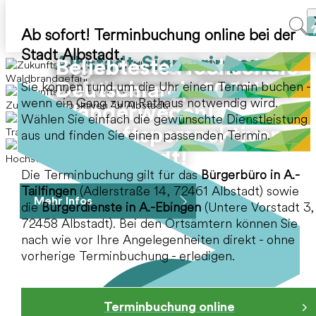
Ab sofort! Terminbuchung online bei der
Achtung!
Traufgänge.
Hochschule
Stadt Albstadt.
Albstadt-Sigmaringen.
Akute
Gigantische Ausblicke
Beliebteste Hochschule
Waldbrandgefahr
Sie können rund um die Uhr einen Termin buchen -
Waldbrandgefahr
auf unseren prämierten
Deutschlands 2025!
wenn ein Gang zum Rathaus notwendig wird.
Zukunftsperspektiven für Albstadt.
Wanderwegen!
Wählen Sie einfach die gewünschte Dienstleistung
Zukunftsperspektiven
Traufgänge.
aus und finden Sie einen passenden Termin.
für Albstadt!
Hochschule Albstadt-Sigmaringen.
Die Terminbuchung gilt für das
Bürgerbüro in A.-
Tailfingen
(Adlerstraße 14, 72461 Albstadt) sowie
Mehr Infos
Mehr Infos
Mehr Infos
Mehr Infos
die
Bürgerdienste in A.-Ebingen
(Untere Vorstadt 3,
WO FINDE ICH WAS?
72458 Albstadt). Bei den Ortsämtern können Sie
nach wie vor Ihre Angelegenheiten direkt - ohne
vorherige Terminbuchung - erledigen.
Terminbuchung online