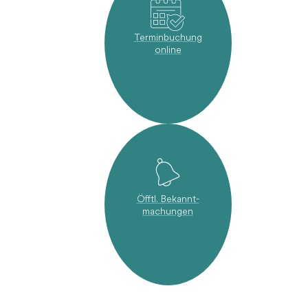
Terminbuchung
online
Öfftl. Bekannt-
machungen