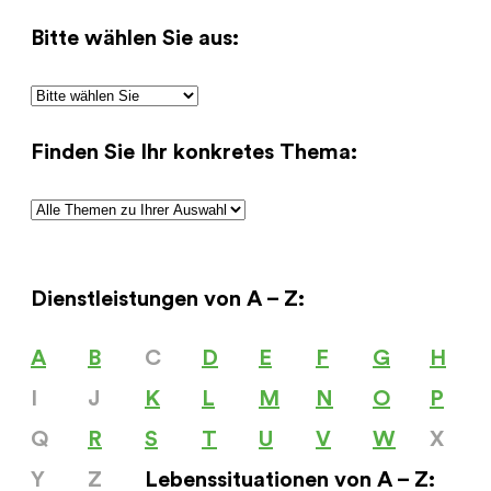
Bitte wählen Sie aus:
Finden Sie Ihr konkretes Thema:
Dienstleistungen von A – Z:
A
B
C
D
E
F
G
H
I
J
K
L
M
N
O
P
Q
R
S
T
U
V
W
X
Y
Z
Lebenssituationen von A – Z: