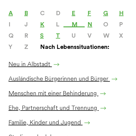
A
B
C
D
E
F
G
H
I
J
K
L
M
N
O
P
Q
R
S
T
U
V
W
X
Y
Z
Nach Lebenssituationen:
Neu in Albstadt
Ausländische Bürgerinnen und Bürger
Menschen mit einer Behinderung
Ehe, Partnerschaft und Trennung
Familie, Kinder und Jugend