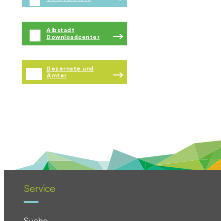
Albstadt
Downloadcenter
Dezernate und
Ämter
Service
Suche