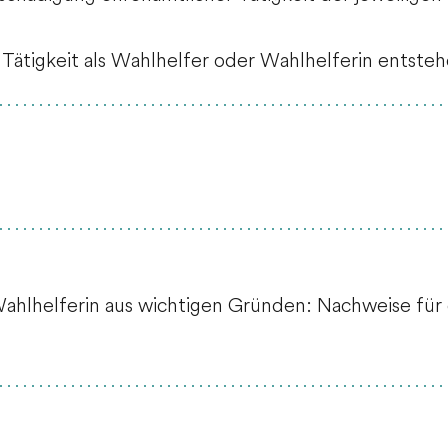
e Tätigkeit als Wahlhelfer oder Wahlhelferin entste
Wahlhelferin aus wichtigen Gründen: Nachweise für