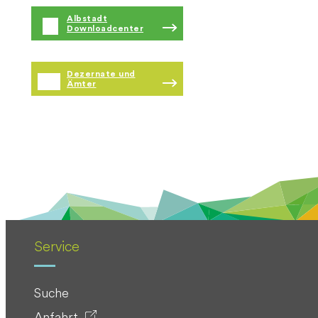
Albstadt
Downloadcenter
Dezernate und
Ämter
Service
Suche
Anfahrt