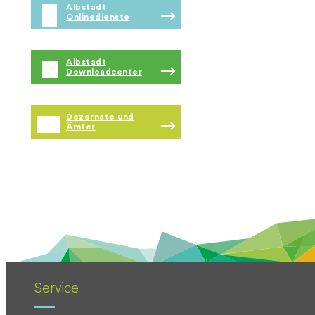
Albstadt
Onlinedienste
Albstadt
Downloadcenter
Dezernate und
Ämter
Service