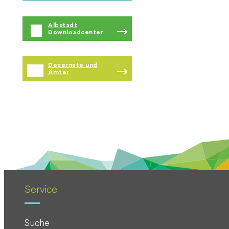
Albstadt
Downloadcenter
Dezernate und
Ämter
Service
Suche