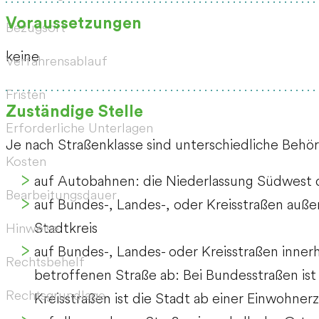
Voraussetzungen
Bezugsort
keine
Verfahrensablauf
Fristen
Zuständige Stelle
Erforderliche Unterlagen
Je nach Straßenklasse sind unterschiedliche Behö
Kosten
auf Autobahnen: die Niederlassung Südwes
Bearbeitungsdauer
auf Bundes-, Landes-, oder Kreisstraßen auße
Stadtkreis
Hinweise
auf Bundes-, Landes- oder Kreisstraßen inner
Rechtsbehelf
betroffenen Straße ab: Bei Bundesstraßen ist
Rechtsgrundlage
Kreisstraßen ist die Stadt ab einer Einwohner