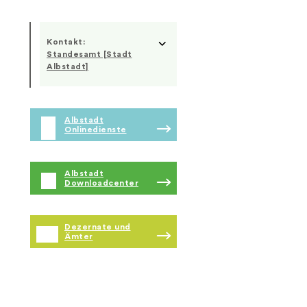
Kontakt:
Standesamt [Stadt
Albstadt]
Albstadt
Onlinedienste
Albstadt
Downloadcenter
Dezernate und
Ämter