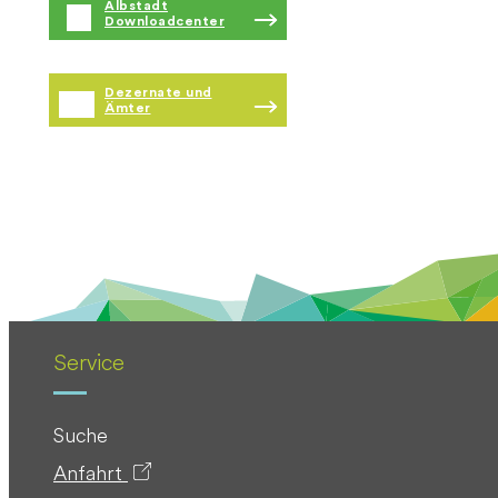
Albstadt
Downloadcenter
Dezernate und
Ämter
Service
Suche
Anfahrt