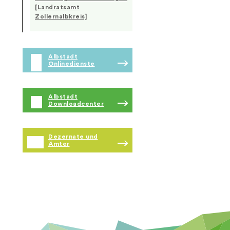
[Landratsamt
Zollernalbkreis]
Albstadt
Onlinedienste
Albstadt
Downloadcenter
Dezernate und
Ämter