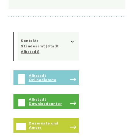
Kontakt:
Standesamt [Stadt
Albstadt]
Albstadt
Onlinedienste
Albstadt
Downloadcenter
Dezernate und
Ämter