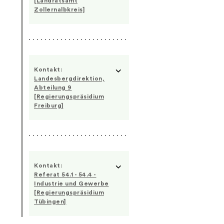
[Landratsamt
Zollernalbkreis]
Kontakt:
Landesbergdirektion,
Abteilung 9
[Regierungspräsidium
Freiburg]
Kontakt:
Referat 54.1 - 54.4 -
Industrie und Gewerbe
[Regierungspräsidium
Tübingen]