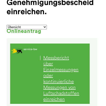
Genehmigungsbescheid
einreichen.
Onlineantrag
|
Messbericht
über
Einzelmessungen
oder
kontinuierliche
Messungen von
Luftschadstoffen
einreichen