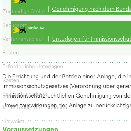
|
Genehmigung nach dem Bundes
Zuständige Stelle
Bezugsort
|
Unterlagen für Immissionssch
Verfahrensablauf
Fristen
Erforderliche Unterlagen
Die Errichtung und der Betrieb einer Anlage, die
Kosten
Immissionsschutzgesetzes (Verordnung über geneh
Bearbeitungsdauer
immissionsschutzrechtlichen Genehmigung von de
Umweltauswirkungen der Anlage zu berücksichtig
Vertiefende Informationen
Hinweise
Voraussetzungen