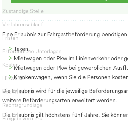
Zuständige Stelle
Verfahrensablauf
Eine Erlaubnis zur Fahrgastbeförderung benötigen 
Fristen
Taxen,
Erforderliche Unterlagen
Mietwagen oder Pkw im Linienverkehr oder g
Kosten
Mietwagen oder Pkw bei gewerblichen Ausflug
Krankenwagen, wenn Sie die Personen kostenp
Hinweise
Die Erlaubnis wird für die jeweilige Beförderungs
Rechtsbehelf
weitere Beförderungsarten erweitert werden.
Rechtsgrundlage
Die Erlaubnis gilt höchstens fünf Jahre. Sie können
Freigabevermerk