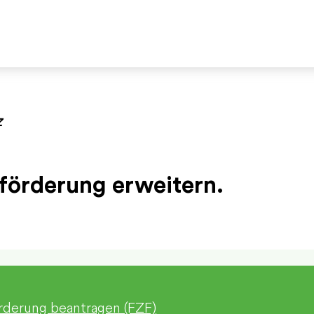
Z
eförderung erweitern.
örderung beantragen (FZF)