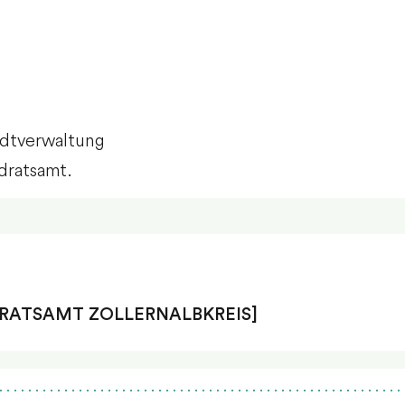
adtverwaltung
dratsamt.
DRATSAMT ZOLLERNALBKREIS]