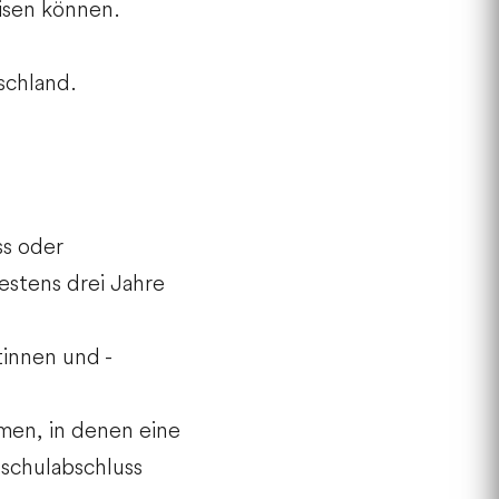
isen können.
schland.
ss oder
estens drei Jahre
tinnen und -
men, in denen eine
schulabschluss