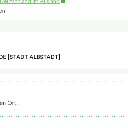
 Deutschland im Ausland
en.
E [STADT ALBSTADT]
nen Ort.