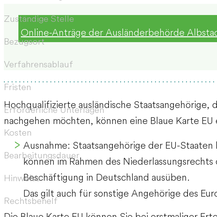
Zuständige Stelle
Online-Anträge der Ausländerbehörde Albsta
Bezugsort
Verfahrensablauf
Fristen
Hochqualifizierte ausländische Staatsangehörige, 
Erforderliche Unterlagen
nachgehen möchten, können eine Blaue Karte EU 
Kosten
Ausnahme:
Staatsangehörige der EU-Staaten h
Bearbeitungsdauer
können im Rahmen des Niederlassungsrechts o
Beschäftigung in Deutschland ausüben.
Hinweise
Das gilt auch für sonstige Angehörige des Eu
Rechtsbehelf
Die Blaue Karte EU können Sie bei erstmaliger Erte