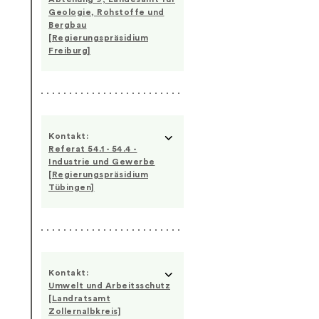
Geologie, Rohstoffe und
Bergbau
[Regierungspräsidium
Freiburg]
Kontakt:
Referat 54.1 - 54.4 -
Industrie und Gewerbe
[Regierungspräsidium
Tübingen]
Kontakt:
Umwelt und Arbeitsschutz
[Landratsamt
Zollernalbkreis]