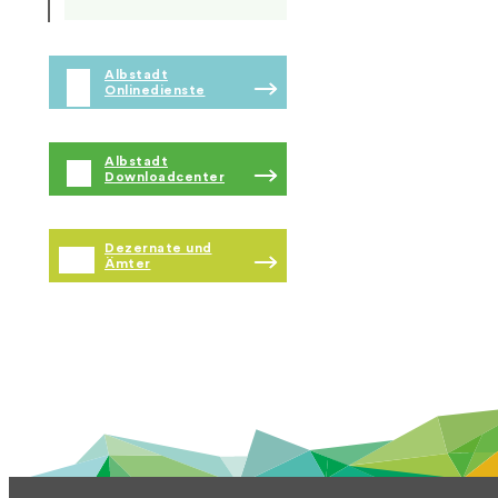
Albstadt
Onlinedienste
Albstadt
Downloadcenter
Dezernate und
Ämter