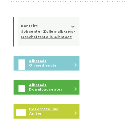
Kontakt:
Jobcenter Zollernalbkreis -
Geschäftsstelle Albstadt
Albstadt
Onlinedienste
Albstadt
Downloadcenter
Dezernate und
Ämter